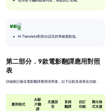
使用者可編輯錄製內容，例如自訂名稱。
缺點
Hi Translate對部分語言的準確度較低。
第二部分．9款電影翻譯應用對照
表
詳細探討最佳電影翻譯應用清單後，以下比較其差異化功能：
AI影
支援語
音頻
自訂
匯出格
應用程式
片翻
言
翻譯
功能
式支援
譯