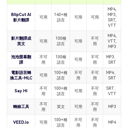
MP4,
BlipCut AI
140+種
MP3,
可用
可用
可用
影片翻譯
語言
SRT,
VTT
MP4,
影片翻譯成
100種
不可
可用
可用
VTT,
英文
語言
用
MP3
泡泡螢幕翻
不可
100種
不可
MP3、
可用
譯
用
語言
用
SRT
電影語言轉
100+種
不可
不可
MP4、
可用
換工具-MLC
語言
用
用
SRT
不可
100+種
不可
SRT、
Say Hi
可用
用
語言
用
VTT
不可
不可
轉錄工具
英文
可用
MP3
用
用
100+種
不可
不可
VEED.io
可用
MP4
語言
用
用