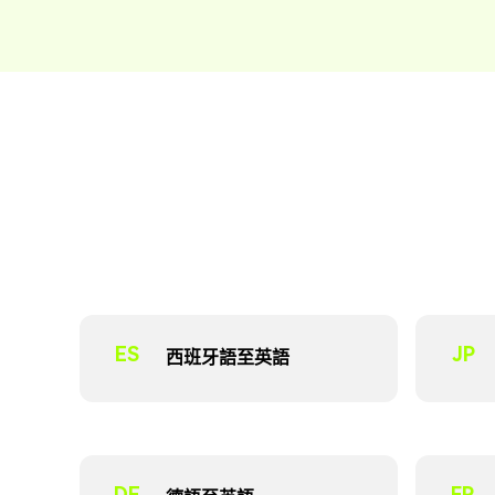
ES
JP
西班牙語至英語
DE
FR