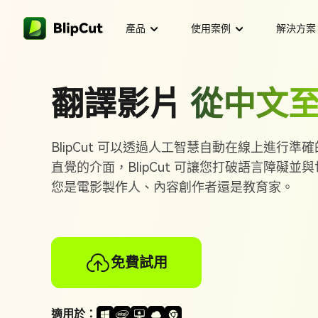
產品
使用案例
解決方案
企業方案
平台
功能
翻譯技巧
翻譯影片
從中文
將英文影片翻譯成
影片創作
部落格
如何用AI將歌詞翻
AI 影片翻譯
小型企業
線上影片翻譯
將西班牙文影片翻
支援 140+ 
BlipCut 可以透過人工智慧自動在線上進行
8款最佳手機影片翻
社交媒體
支援中心
行銷專用
AI 唇形同步
將英文影片翻譯成
直覺的介面，BlipCut 可讓您打破語言障礙
Windows 版影片翻
用 AI 生成唇
譯
您是電影製作人、內容創作者還是教育家。
5款必試AI影劇翻譯
將阿拉伯文影片翻
影片創作
音頻翻譯
用戶指南
影片轉文字
將YouTube影片
Mac 版影片翻譯
用 AI 將影片
將阿拉伯文影片翻
電子學習
語音生成
聯盟行銷
7款最佳Discord 翻
免費試用
AI 轉錄
將英文影片翻譯成
用 AI 轉錄影
Chrome 擴充功能
代理商
9款最佳電影翻譯AP
其他
客戶案例
將英文影片翻譯成
AI 口音生成
適用於：