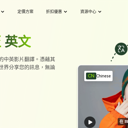
定價方案
折扣優惠
資源中心
企業折扣
字幕技巧
至
英文
葡萄牙文
將法文影片翻譯成英文
譯成英文
你應該嘗試的7大電影字幕翻譯方法
AI 字幕翻譯
學生折扣
譯成英文
將菲律賓文影片翻譯成英文
種語言的影片翻譯
為影片翻譯字幕
準確的中英影片翻譯。憑藉其
譯應用
最佳8大螢幕翻譯工具（PC與APP篇
教師與醫療保健折扣
西班牙文
將英文影片翻譯成德文
AI 片段製作
並與世界分享您的訊息，無論
用 AI 將長影片轉為短影片
形同步影片
工具
12款最佳自動字幕Chrome擴充功能
CN
Chinese
譯成英文
將英文影片翻譯成俄文
者
AI 音訊翻譯
翻譯成英文的5大方法
5款最佳影片翻譯Chrome擴充功能
轉錄為文字
用 AI 轉錄並翻譯音訊
譯成英文
將德文影片翻譯成英文
譯機器人 & APP
5種方法線上免費翻譯Instagram影片
AI 語音生成
印地文
將俄文影片翻譯成英文
片與音訊
用 AI 生成逼真人聲
P
如何線上自動翻譯Twitter影片
在 B
法文
將日文影片翻譯成英文
音訊轉文字