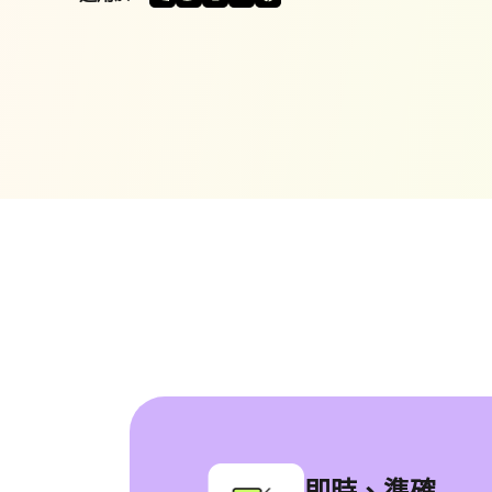
動畫製作
用 AI 線上生
字幕編輯器
編輯字幕字型
語音翻譯
免費線上翻譯
即時、準確