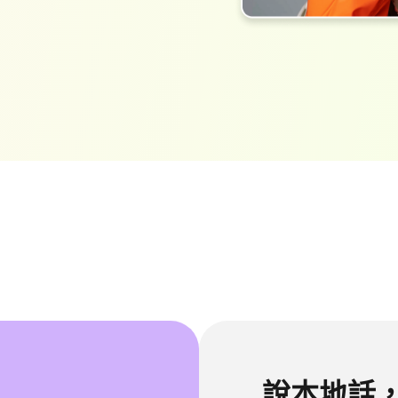
成口音
用 AI 將音訊轉錄為文字
查看所有技巧>>
文字轉語音
立即翻譯影片>>
與樣式
免費線上文字轉語音
語音
開始使用 >>
說本地話