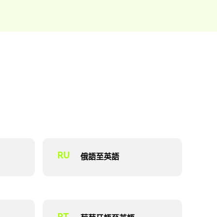
RU
俄語至英語
PT