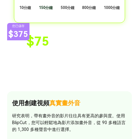
10分鐘
150分鐘
500分鐘
800分鐘
1000分鐘
您已儲存
$375
$75
$450
人工智慧影片翻譯
手動視訊翻譯
大量翻譯
不確定準確性
準確率 95%
最快1天送達（費用較
無需等待
高）
100 多種語言和口音
特定語言
使用創建視頻
真實畫外音
研究表明，帶有畫外音的影片往往具有更高的參與度。使用
BlipCut，您可以輕鬆地為影片添加畫外音，從 90 多種語言
的 1,300 多種聲音中進行選擇。