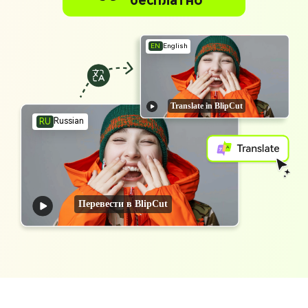
бесплатно
EN
English
Translate in BlipCut
Russian
RU
Перевести в BlipCut