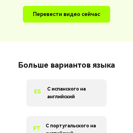
Перевести видео сейчас
Больше вариантов языка
С испанского на
ES
английский
С португальского на
PT