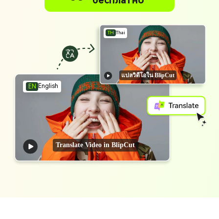
бесплатно
TH
Thai
แปลวิดีโอใน BlipCut
English
EN
Translate Video in BlipCut