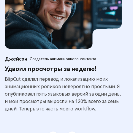
Джейсон
Э
Создатель анимационного контента
Удвоил просмотры за неделю!
И
BlipCut сделал перевод и локализацию моих
Я 
анимационных роликов невероятно простыми. Я
ан
опубликовал пять языковых версий за один день,
бо
и мои просмотры выросли на 120% всего за семь
Ка
дней. Теперь это часть моего workflow.
ес
са