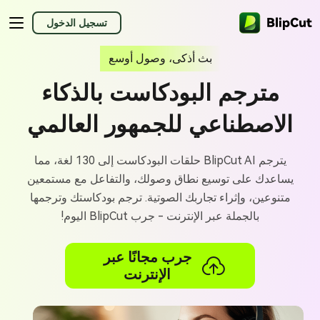
تسجيل الدخول
بث أذكى، وصول أوسع
مترجم البودكاست بالذكاء
الاصطناعي للجمهور العالمي
يترجم BlipCut AI حلقات البودكاست إلى 130 لغة، مما
يساعدك على توسيع نطاق وصولك، والتفاعل مع مستمعين
متنوعين، وإثراء تجاربك الصوتية. ترجم بودكاستك وترجمها
بالجملة عبر الإنترنت - جرب BlipCut اليوم!
جرب مجانًا عبر
الإنترنت