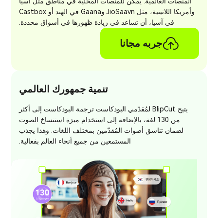
المنصات العالمية. يمكن للمنصات المحلية في مناطق مثل آسيا
وأمريكا اللاتينية، مثل JioSaavn وGaana في الهند أو Castbox
في آسيا، أن تساعد في زيادة ظهورها في أسواق محددة.
جربه مجانا
تنمية جمهورك العالمي
يتيح BlipCut لمُقدّمي البودكاست ترجمة البودكاست إلى أكثر
من 130 لغة، بالإضافة إلى استخدام ميزة استنساخ الصوت
لضمان تناسق أصوات المُقدّمين بمختلف اللغات. وهذا يجذب
المستمعين من جميع أنحاء العالم بفعالية.