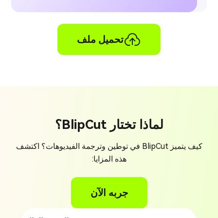
تحميل ملف
لماذا تختار BlipCut؟
كيف يتميز BlipCut في توطين وترجمة الفيديوهات؟ اكتشف
هذه المزايا:
جربه الآن