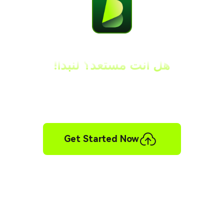
هل أنت مستعد؟ لنبدأ!
أصبح جذب المستمعين العالميين في متناول اليد، فلا
داعي للانتظار!
Get Started Now