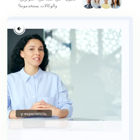
والوكالات يستخدموننا!