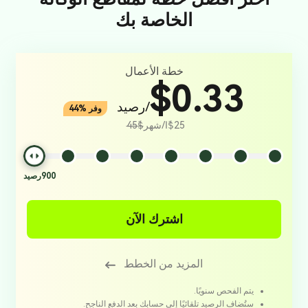
الخاصة بك
خطة الأعمال
$0.33
/رصيد
وفر %44
$ً25ا/شهر
$ً45
900
رصيد
اشترك الآن
المزيد من الخطط
يتم الفحص سنويًا.
ستُضاف الرصيد تلقائيًا إلى حسابك بعد الدفع الناجح.