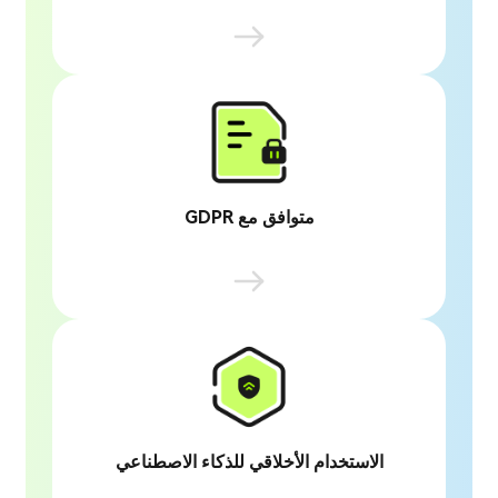
يستخدم BlipCut لينود كلاود لاستضافة آمنة وقابلة
للتوسع، مما يضمن تخزين بياناتك بأمان ووصول
عالمي سهل، مع تقديم خدمة سريعة وموثوقة.
متوافق مع GDPR
يتوافق BlipCut بالكامل مع GDPR، ملتزماً بأنظمة
حماية البيانات الصارمة لضمان التعامل مع
معلوماتك الشخصية والشركاتية بخصوصية وأمان.
الاستخدام الأخلاقي للذكاء الاصطناعي