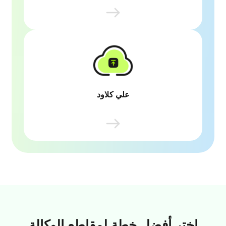
يلتزم BlipCut بالاستخدام الأخلاقي للذكاء
الاصطناعي، مع ضمان شفافية جميع العمليات
القائمة عليه من الترجمة إلى استنساخ الأصوات،
وعدالتها، مع أولوية خصوصية المستخدم وحماية
البيانات.
علي كلاود
يستفيد BlipCut من بنية علي كلاود الموثوقة
وميزات الأمان، مقدّماً حماية قوية للبيانات وضمان
إدارة محتواك وتوصيله عالمياً بأمان.
اختر أفضل خطة لمقاطع الوكالة