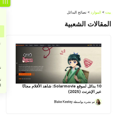
بيت
>
الموارد
> نصائح البدائل
المقالات الشعبية
ن
ن
ن
ن
ا
10 بدائل لموقع Solarmovie: شاهد الأفلام مجانًا
عبر الإنترنت (2025)
تم نشره بواسطة Blake Keeley