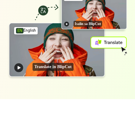
Isalin sa BlipCut
English
EN
Translate in BlipCut