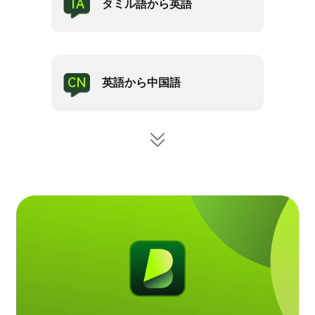
TA
タミル語から英語
CN
英語から中国語
VN
TR
JP
HI
英語から日本語
英語からトルコ語
英語からベトナム語
英語からヒンディー語