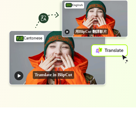
EN
English
用BlipCut 翻譯影片
Cantonese
YUE
Translate in BlipCut