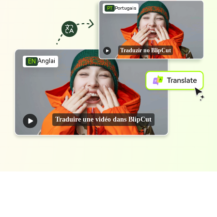
PT
Portugais
Traduzir no BlipCut
Anglai
EN
Traduire une vidéo dans BlipCut