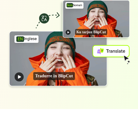
Som
Somali
Ku tarjun BlipCut
Inglese
EN
Tradurre in BlipCut