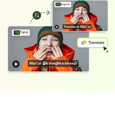
EN
English
Translate in BlipCut
Tamil
TA
BlipCut இல் மொழிபெயர்க்கவும்