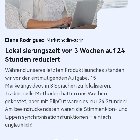
Elena Rodriguez
Th
Marketingdirektorin
Lokalisierungszeit von 3 Wochen auf 24
Gl
Stunden reduziert
ve
Während unseres letzten Produktlaunches standen
Di
wir vor der entmutigenden Aufgabe, 15
Al
Marketingvideos in 8 Sprachen zu lokalisieren.
je
Traditionelle Methoden hätten uns Wochen
bi
gekostet, aber mit BlipCut waren es nur 24 Stunden!
St
Am beeindruckendsten waren die Stimmenklon- und
Ne
Lippen synchronisationsfunktionen – einfach
di
unglaublich!