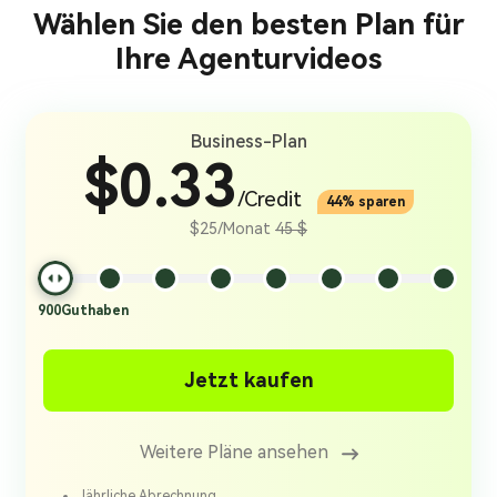
Wählen Sie den besten Plan für
Ihre Agenturvideos
Business-Plan
$0.33
/Credit
44% sparen
$25/Monat
45 $
900
Guthaben
Jetzt kaufen
Weitere Pläne ansehen
Jährliche Abrechnung.