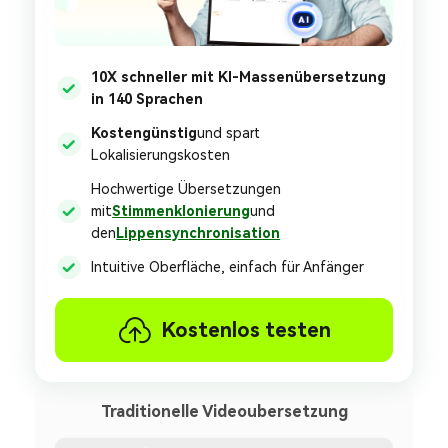
10X schneller mit KI-Massenübersetzung
in 140 Sprachen
Kostengünstig
und spart
Lokalisierungskosten
Hochwertige Übersetzungen
mit
Stimmenklonierung
und
den
Lippensynchronisation
Intuitive Oberfläche, einfach für Anfänger
Kostenlos testen
Traditionelle Videoubersetzung