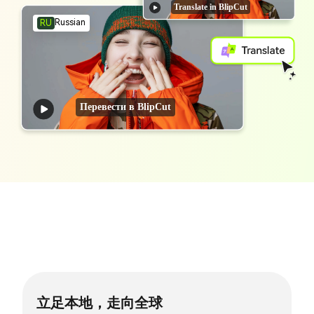
Translate in BlipCut
Russian
RU
Перевести в BlipCut
立足本地，走向全球