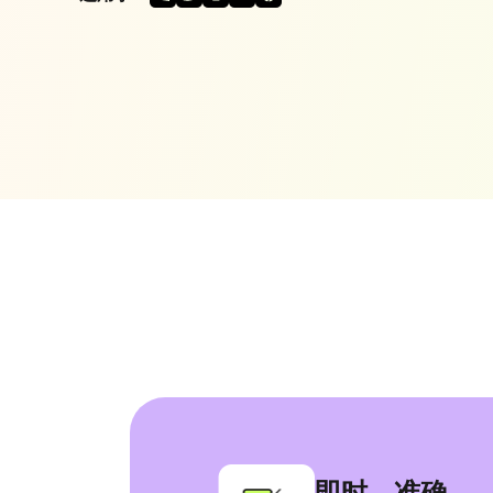
动画
在线生成AI口
字幕编辑器
编辑字幕字体
语音翻译器
免费在线语音
即时、准确