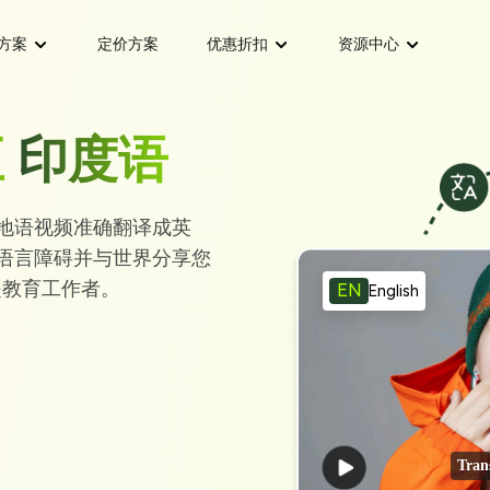
方案
定价方案
优惠折扣
资源中心
版
企业专属折扣
字幕技巧
至
印度语
牙语
法语视频译制英语
视频翻译成英文
12款最佳自动字幕Chrome扩展
AI字幕翻译
企业
学生折扣
英语
菲律宾语视频译制英语
语言视频翻译
视频字幕翻译服务
和印地语视频准确翻译成英
翻译工具
翻译电影字幕的7种最佳方式
营销
教师与医疗从业者折扣
牙语
英语视频译制德语
AI片段制作
打破语言障碍并与世界分享您
智能将长视频转为短视频
步视频
是教育工作者。
er视频
如何下载西班牙语字幕
EN
English
英语
英语视频译制俄语
创作者
AI音频翻译
务
如何将VTT文件添加到MP4视频
录为文字
用AI转录并翻译音频
英语
德语视频译制英语
教育
rome扩展
7大在线字幕转换工具
AI语音合成
语
俄语视频译制英语
和音频
生成逼真AI语音
商
种顶级方法
下载YouTube字幕的最佳AI工具
Tran
日语视频译制英语
器
音频转文字