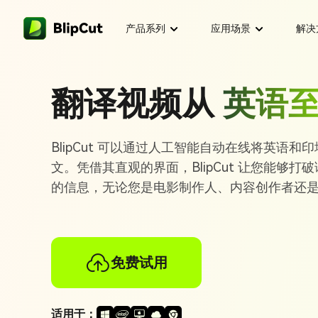
产品系列
应用场景
解决
企业
平台支持
功能特色
翻译技巧
翻译视频从
英语
英语视频译制葡萄
视频创作
博客
如何将YouTube
AI视频翻译
小型
在线视频翻译器
西班牙语视频译制
支持140+种
BlipCut 可以通过人工智能自动在线将英语
你该尝试的5大字幕
社交媒体
支持中心
市场
AI唇形同步
英语视频译制西班
文。凭借其直观的界面，BlipCut 让您能够
Windows版视频翻
生成AI唇语同
译器
的信息，无论您是电影制作人、内容创作者还
如何在线翻译Twitt
阿拉伯语视频译制
视频
音频翻译
用户指南
视频转文字
6大最佳视频翻译服
Mac版视频翻译器
用AI将视频转
阿拉伯语视频译制
在线
语音生成
联盟计划
5款最佳视频翻译Ch
免费试用
AI转录服务
英语视频译制印地
用AI转录视频
浏览器扩展
代理
翻译SRT文件的7
其他
客户案例
英语视频译制法语
AI口音生成
适用于：