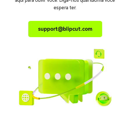
aqui para ouvir você. Diga-nos qual idioma você
espera ter.
support@blipcut.com