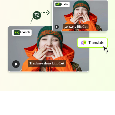
AR
Arabic
ترجمة في BlipCut
French
FR
Traduire dans BlipCut