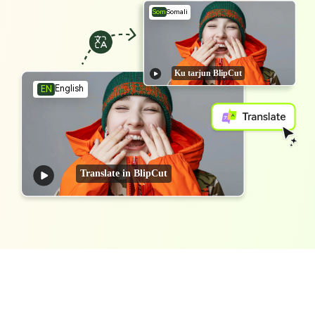
Som
Somali
Ku tarjun BlipCut
English
EN
Translate in BlipCut