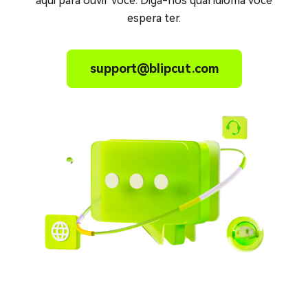
aqui para ouvir você. Diga-nos qual idioma você
espera ter.
support@blipcut.com